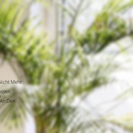
Nicht Mehr
ossen.
n
 An Den